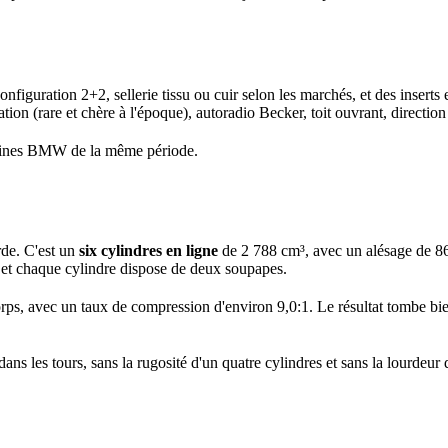
nfiguration 2+2, sellerie tissu ou cuir selon les marchés, et des inserts
tion (rare et chère à l'époque), autoradio Becker, toit ouvrant, direction
berlines BMW de la même période.
rde. C'est un
six cylindres en ligne
de 2 788 cm³, avec un alésage de 86
), et chaque cylindre dispose de deux soupapes.
ps, avec un taux de compression d'environ 9,0:1. Le résultat tombe bi
ans les tours, sans la rugosité d'un quatre cylindres et sans la lourdeur d