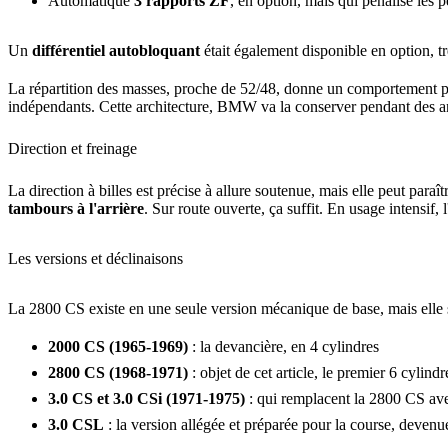
Automatique
3 rapports ZF
, en option, mais qui pénalise les
Un
différentiel autobloquant
était également disponible en option, t
La répartition des masses, proche de 52/48, donne un comportement pl
indépendants. Cette architecture, BMW va la conserver pendant des an
Direction et freinage
La direction à billes est précise à allure soutenue, mais elle peut paraî
tambours à l'arrière
. Sur route ouverte, ça suffit. En usage intensif, l'
Les versions et déclinaisons
La 2800 CS existe en une seule version mécanique de base, mais elle s
2000 CS (1965-1969)
: la devancière, en 4 cylindres
2800 CS (1968-1971)
: objet de cet article, le premier 6 cylindr
3.0 CS et 3.0 CSi (1971-1975)
: qui remplacent la 2800 CS avec
3.0 CSL
: la version allégée et préparée pour la course, deven