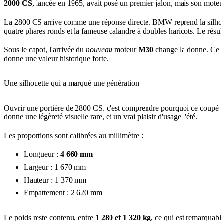
2000 CS
, lancée en 1965, avait posé un premier jalon, mais son moteu
La 2800 CS arrive comme une réponse directe. BMW reprend la silho
quatre phares ronds et la fameuse calandre à doubles haricots. Le rés
Sous le capot, l'arrivée du
nouveau
moteur
M30
change la donne. Ce s
donne une valeur historique forte.
Une silhouette qui a marqué une génération
Ouvrir une portière de 2800 CS, c'est comprendre pourquoi ce coupé f
donne une légèreté visuelle rare, et un vrai plaisir d'usage l'été.
Les proportions sont calibrées au millimètre :
Longueur :
4 660 mm
Largeur : 1 670 mm
Hauteur : 1 370 mm
Empattement : 2 620 mm
Le poids reste contenu, entre
1 280 et 1 320 kg
, ce qui est remarquab