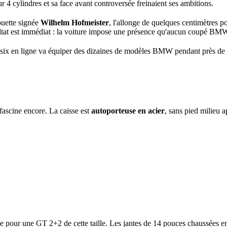
r 4 cylindres et sa face avant controversée freinaient ses ambitions.
uette signée
Wilhelm Hofmeister
, l'allonge de quelques centimètres po
ultat est immédiat : la voiture impose une présence qu'aucun coupé BMW
ix en ligne va équiper des dizaines de modèles BMW pendant près de tr
ascine encore. La caisse est
autoporteuse en acier
, sans pied milieu a
le pour une GT 2+2 de cette taille. Les jantes de 14 pouces chaussées en