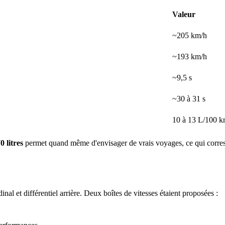
Valeur
~205 km/h
~193 km/h
~9,5 s
~30 à 31 s
10 à 13 L/100 
0 litres
permet quand même d'envisager de vrais voyages, ce qui corre
inal et différentiel arrière. Deux boîtes de vitesses étaient proposées :