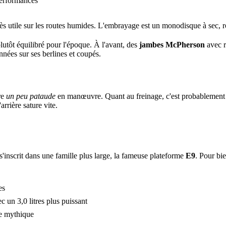
 performances
rès utile sur les routes humides. L'embrayage est un monodisque à sec, r
utôt équilibré pour l'époque. À l'avant, des
jambes McPherson
avec re
nées sur ses berlines et coupés.
tre
un peu pataude
en manœuvre. Quant au freinage, c'est probablement le 
arrière sature vite.
'inscrit dans une famille plus large, la fameuse plateforme
E9
. Pour bie
es
 un 3,0 litres plus puissant
ue mythique