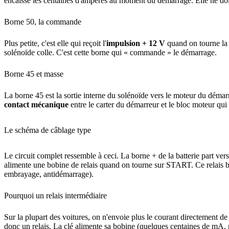
encaisse les centaines d'ampères au moment du démarrage. Elle ne doit 
Borne 50, la commande
Plus petite, c'est elle qui reçoit l'
impulsion + 12 V
quand on tourne la 
solénoïde colle. C'est cette borne qui « commande » le démarrage.
Borne 45 et masse
La borne 45 est la sortie interne du solénoïde vers le moteur du démarreu
contact mécanique
entre le carter du démarreur et le bloc moteur qui a
Le schéma de câblage type
Le circuit complet ressemble à ceci. La borne + de la batterie part vers
alimente une bobine de relais quand on tourne sur START. Ce relais basc
embrayage, antidémarrage).
Pourquoi un relais intermédiaire
Sur la plupart des voitures, on n'envoie plus le courant directement de 
donc un relais. La clé alimente sa bobine (quelques centaines de mA, rie