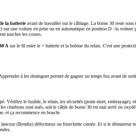
e la batterie
avant de travailler sur le câblage. La borne 30 reste sous
t sur une voiture en prise ou en automatique en position D : la voiture p
ent toucher les cosses.
 30 A
sur le fil entre le + batterie et la bobine du relais. C'est une prote
Apprendre à les distinguer permet de gagner un temps fou avant de sorti
. Vérifiez le fusible, le relais, les sécurités (point mort, embrayage), 
it les charbons sont usés, soit le câble de borne 30 est mal serré ou oxydé. 
oche, et ça recommence en boucle.
 lanceur (Bendix) défectueux ou fourchette cassée. Et si le démarreur res
ondes.