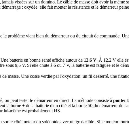
, jamais vissées sur un domino. Le câble de masse doit avoir la même sec
 démarrage : oxydée, elle fait monter la résistance et le démarreur peine
r que le problème vient bien du démarreur ou du circuit de commande. Un
. Une batterie en bonne santé affiche autour de
12,6 V
. À 12,2 V elle es
 sous 9,5 V. Si elle chute à 6 ou 7 V, la batterie est fatiguée et le dém
e de masse. Une cosse verdie par l'oxydation, un fil desserré, une fixati
lé, on peut tester le démarreur en direct. La méthode consiste à
ponter l
t la borne + de la batterie d'un côté et la borne 50 du démarreur de l'a
rreur lui-même est probablement HS.
a sortie côté moteur du solénoïde avec un gros câble. Si le moteur tourne