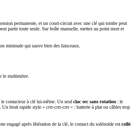
 tension permanente, et un court-circuit avec une clé qui tombe peut
eut partir toute seule. Sur boîte manuelle, mettez au point mort et
ction minimale qui sauve bien des faisceaux.
r le multimètre.
et le contacteur à clé lui-même. Un seul
clac sec sans rotation
: le
Un bruit rapide style « crrr-crrr-crrr » : batterie à plat ou câbles trop
te engagé après libération de la clé, le contact du solénoïde est
collé
.