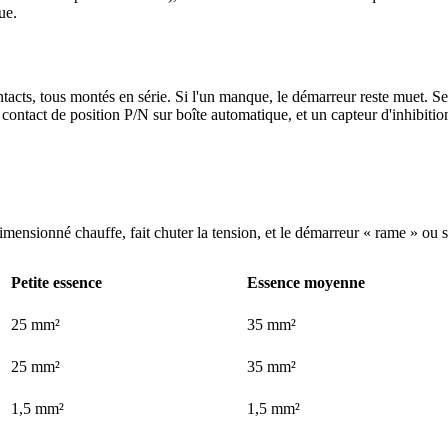
ue.
tacts, tous montés en série. Si l'un manque, le démarreur reste muet. Sel
 contact de position P/N sur boîte automatique, et un capteur d'inhibit
mensionné chauffe, fait chuter la tension, et le démarreur « rame » ou 
Petite essence
Essence moyenne
25 mm²
35 mm²
25 mm²
35 mm²
1,5 mm²
1,5 mm²