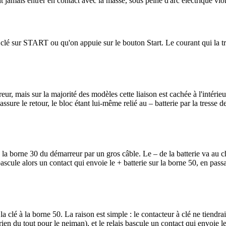
jamais entrer en contact avec la masse, sous peine d'arc électrique viol
clé sur START ou qu'on appuie sur le bouton Start. Le courant qui la tr
r, mais sur la majorité des modèles cette liaison est cachée à l'intérieur
ssure le retour, le bloc étant lui-même relié au – batterie par la tresse d
 la borne 30 du démarreur par un gros câble. Le – de la batterie va au ch
ule alors un contact qui envoie le + batterie sur la borne 50, en passant
la clé à la borne 50. La raison est simple : le contacteur à clé ne tiendr
n du tout pour le neiman), et le relais bascule un contact qui envoie le 