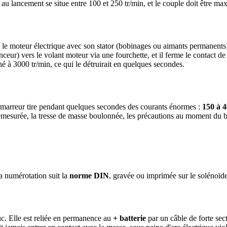
 au lancement se situe entre 100 et 250 tr/min, et le couple doit être max
e moteur électrique avec son stator (bobinages ou aimants permanents), s
anceur) vers le volant moteur via une fourchette, et il ferme le contact d
 à 3000 tr/min, ce qui le détruirait en quelques secondes.
démarreur tire pendant quelques secondes des courants énormes :
150 à 4
ion démesurée, la tresse de masse boulonnée, les précautions au moment 
La numérotation suit la
norme DIN
, gravée ou imprimée sur le solénoïde
c. Elle est reliée en permanence au
+ batterie
par un câble de forte sec