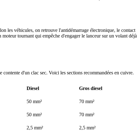
on les véhicules, on retrouve l'antidémarrage électronique, le contact
ion moteur tournant qui empêche d'engager le lanceur sur un volant déjà
se contente d'un clac sec. Voici les sections recommandées en cuivre.
Diesel
Gros diesel
50 mm²
70 mm²
50 mm²
70 mm²
2,5 mm²
2,5 mm²