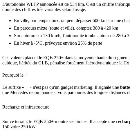
L'autonomie WLTP annoncée est de 534 km. C'est un chiffre théorique,
donne des chiffres très variables selon l'usage.
En ville, par temps doux, on peut dépasser 600 km sur une cha
En parcours mixte (route et ville), comptez 380 à 420 km
Sur autoroute à 130 km/h, l'autonomie tombe autour de 280 à 
En hiver à -5°C, prévoyez environ 25% de perte
Ces valeurs placent le EQB 250+ dans la moyenne haute du segment. I
cubique, héritée du GLB, pénalise forcément l'aérodynamique : le Cx es
Pourquoi le +
Le suffixe « + » n'est pas qu'un gadget marketing. Il signale une
batt
que Mercedes recommande si vous parcourez des longues distances ré
Recharge et infrastructure
Sur ce terrain, le EQB 250+ montre ses limites. Il accepte une
recha
150 voire 250 kW.