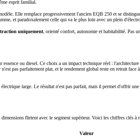
e esprit familial.
 modèle. Elle remplace progressivement l'ancien EQB 250 et se distingu
gamme, et paradoxalement celle qui va le plus loin avec un plein d'électr
traction uniquement
, orienté confort, autonomie et habitabilité. Pas u
ssence ou diesel. Ce choix a un impact technique réel : l'architecture n
 n'est pas parfaitement plat, et le rendement global reste en retrait fa
rique large. Le résultat n'est pas parfait, mais il permet d'offrir une
nsions flirtent avec le segment supérieur. Voici les chiffres clés à ret
Valeur