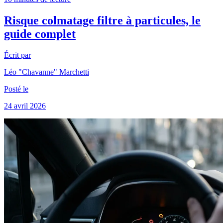
Risque colmatage filtre à particules, le
guide complet
Écrit par
Léo "Chavanne" Marchetti
Posté le
24 avril 2026