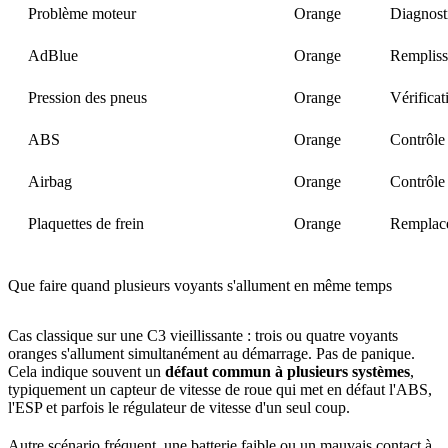
Problème moteur
Orange
Diagnost
AdBlue
Orange
Rempliss
Pression des pneus
Orange
Vérificat
ABS
Orange
Contrôle 
Airbag
Orange
Contrôle 
Plaquettes de frein
Orange
Remplace
Que faire quand plusieurs voyants s'allument en même temps
Cas classique sur une C3 vieillissante : trois ou quatre voyants
oranges s'allument simultanément au démarrage. Pas de panique.
Cela indique souvent un
défaut commun à plusieurs systèmes
,
typiquement un capteur de vitesse de roue qui met en défaut l'ABS,
l'ESP et parfois le régulateur de vitesse d'un seul coup.
Autre scénario fréquent, une batterie faible ou un mauvais contact à