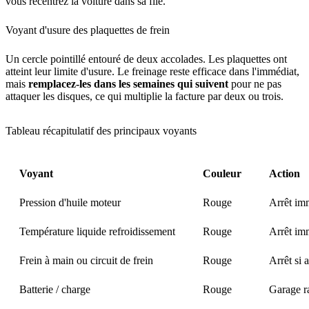
vous recentrez la voiture dans sa file.
Voyant d'usure des plaquettes de frein
Un cercle pointillé entouré de deux accolades. Les plaquettes ont
atteint leur limite d'usure. Le freinage reste efficace dans l'immédiat,
mais
remplacez-les dans les semaines qui suivent
pour ne pas
attaquer les disques, ce qui multiplie la facture par deux ou trois.
Tableau récapitulatif des principaux voyants
Voyant
Couleur
Action
Pression d'huile moteur
Rouge
Arrêt im
Température liquide refroidissement
Rouge
Arrêt im
Frein à main ou circuit de frein
Rouge
Arrêt si 
Batterie / charge
Rouge
Garage r