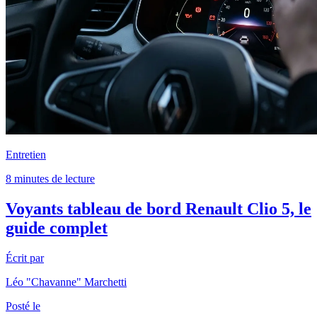
Entretien
8 minutes de lecture
Voyants tableau de bord Renault Clio 5, le
guide complet
Écrit par
Léo "Chavanne" Marchetti
Posté le