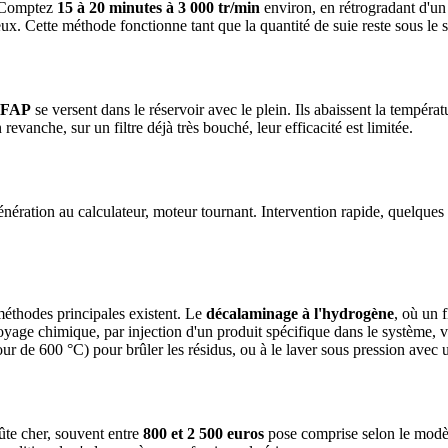
t. Comptez
15 à 20 minutes à 3 000 tr/min
environ, en rétrogradant d'un 
reux. Cette méthode fonctionne tant que la quantité de suie reste sous le s
s FAP
se versent dans le réservoir avec le plein. Ils abaissent la températ
evanche, sur un filtre déjà très bouché, leur efficacité est limitée.
nération au calculateur, moteur tournant. Intervention rapide, quelques d
s méthodes principales existent. Le
décalaminage à l'hydrogène
, où un 
toyage chimique, par injection d'un produit spécifique dans le système,
utour de 600 °C) pour brûler les résidus, ou à le laver sous pression avec 
oûte cher, souvent entre
800 et 2 500 euros
pose comprise selon le modèl