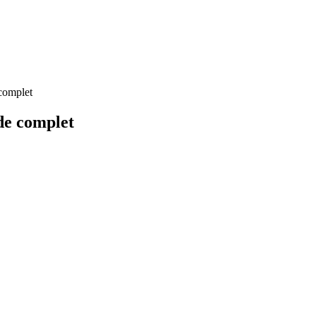
 complet
ide complet