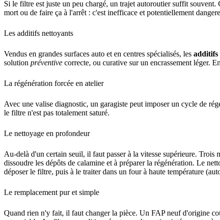
Si le filtre est juste un peu chargé, un trajet autoroutier suffit souven
mort ou de faire ça à l'arrêt : c'est inefficace et potentiellement dange
Les additifs nettoyants
Vendus en grandes surfaces auto et en centres spécialisés, les
additif
solution
préventive
correcte, ou curative sur un encrassement léger. En r
La régénération forcée en atelier
Avec une valise diagnostic, un garagiste peut imposer un cycle de régé
le filtre n'est pas totalement saturé.
Le nettoyage en profondeur
Au-delà d'un certain seuil, il faut passer à la vitesse supérieure. Troi
dissoudre les dépôts de calamine et à préparer la régénération. Le net
déposer le filtre, puis à le traiter dans un four à haute température (a
Le remplacement pur et simple
Quand rien n'y fait, il faut changer la pièce. Un FAP neuf d'origine c