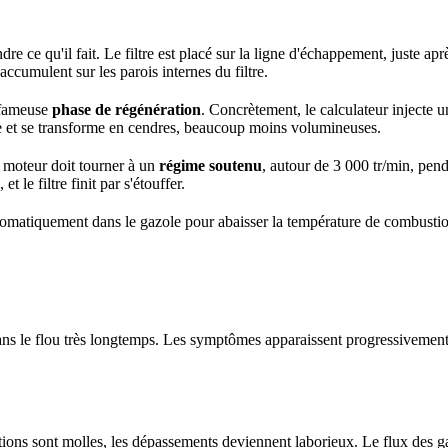
e qu'il fait. Le filtre est placé sur la ligne d'échappement, juste après
ccumulent sur les parois internes du filtre.
a fameuse
phase de régénération
. Concrètement, le calculateur injecte 
e et se transforme en cendres, beaucoup moins volumineuses.
e moteur doit tourner à un
régime soutenu
, autour de 3 000 tr/min, pend
t le filtre finit par s'étouffer.
automatiquement dans le gazole pour abaisser la température de combustio
ns le flou très longtemps. Les symptômes apparaissent progressivement, e
ations sont molles, les dépassements deviennent laborieux. Le flux des g