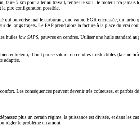
ain, faire 5 km pour aller au travail, rentrer le soir : le moteur n'a jama
t la pire configuration possible.
gué qui pulvérise mal le carburant, une vanne EGR encrassée, un turbo qu
ur de longs trajets. Le FAP prend alors la facture à la place du vrai cou
des huiles
low SAPS
, pauvres en cendres. Utiliser une huile standard a
en entretenu, il finit par se saturer en cendres irréductibles (la suie br
te adaptée.
 confort. Les conséquences peuvent devenir très coûteuses, et parfois dé
épassez plus un certain régime, la puissance est divisée, et dans les cas
 pu régler le problème en amont.