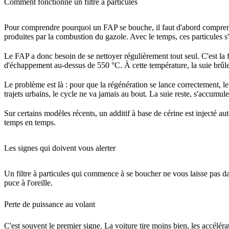
Comment fonctionne un filtre à particules
Pour comprendre pourquoi un FAP se bouche, il faut d'abord comprendre c
produites par la combustion du gazole. Avec le temps, ces particules s'a
Le FAP a donc besoin de se nettoyer régulièrement tout seul. C'est l
d'échappement au-dessus de 550 °C. À cette température, la suie brûl
Le problème est là : pour que la régénération se lance correctement, l
trajets urbains, le cycle ne va jamais au bout. La suie reste, s'accumule, e
Sur certains modèles récents, un additif à base de cérine est injecté 
temps en temps.
Les signes qui doivent vous alerter
Un filtre à particules qui commence à se boucher ne vous laisse pas da
puce à l'oreille.
Perte de puissance au volant
C'est souvent le premier signe. La voiture tire moins bien, les accélér