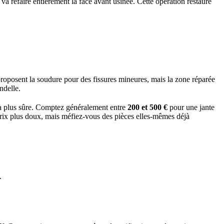
a refaire entièrement la face avant usinée. Cette opération restaure
 proposent la soudure pour des fissures mineures, mais la zone réparée
ndelle.
n la plus sûre. Comptez généralement entre
200 et 500 €
pour une jante
prix plus doux, mais méfiez-vous des pièces elles-mêmes déjà
.