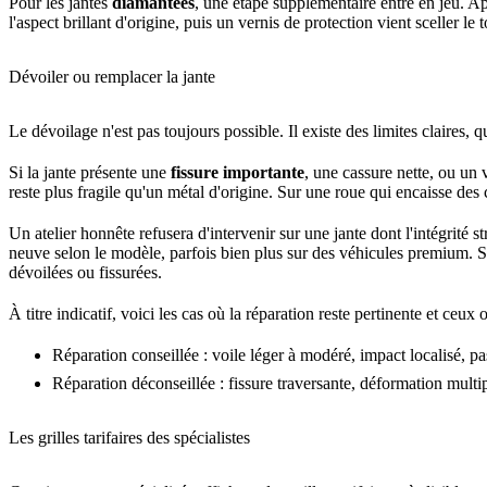
Pour les jantes
diamantées
, une étape supplémentaire entre en jeu. Ap
l'aspect brillant d'origine, puis un vernis de protection vient sceller le 
Dévoiler ou remplacer la jante
Le dévoilage n'est pas toujours possible. Il existe des limites claires, 
Si la jante présente une
fissure importante
, une cassure nette, ou un 
reste plus fragile qu'un métal d'origine. Sur une roue qui encaisse des
Un atelier honnête refusera d'intervenir sur une jante dont l'intégrité
neuve selon le modèle, parfois bien plus sur des véhicules premium. S
dévoilées ou fissurées.
À titre indicatif, voici les cas où la réparation reste pertinente et ceux o
Réparation conseillée : voile léger à modéré, impact localisé, pas
Réparation déconseillée : fissure traversante, déformation multi
Les grilles tarifaires des spécialistes