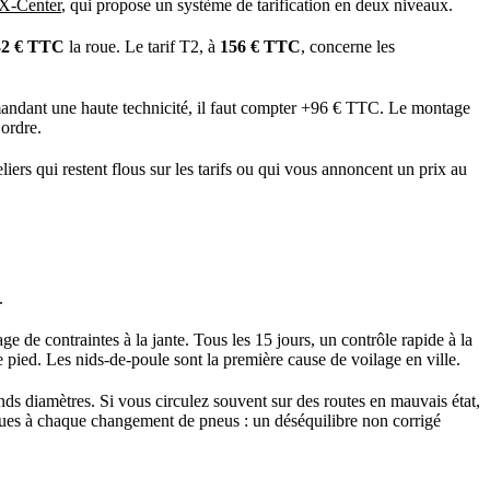
X-Center
, qui propose un système de tarification en deux niveaux.
32 € TTC
la roue. Le tarif T2, à
156 € TTC
, concerne les
ndant une haute technicité, il faut compter +96 € TTC. Le montage
ordre.
iers qui restent flous sur les tarifs ou qui vous annoncent un prix au
.
 de contraintes à la jante. Tous les 15 jours, un contrôle rapide à la
 pied. Les nids-de-poule sont la première cause de voilage en ville.
rands diamètres. Si vous circulez souvent sur des routes en mauvais état,
s roues à chaque changement de pneus : un déséquilibre non corrigé