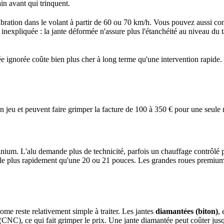
in avant qui trinquent.
vibration dans le volant à partir de 60 ou 70 km/h. Vous pouvez aussi co
inexpliquée : la jante déformée n'assure plus l'étanchéité au niveau du t
ée ignorée coûte bien plus cher à long terme qu'une intervention rapide.
n jeu et peuvent faire grimper la facture de 100 à 350 € pour une seule 
inium. L'alu demande plus de technicité, parfois un chauffage contrôlé po
aille plus rapidement qu'une 20 ou 21 pouces. Les grandes roues premi
ome reste relativement simple à traiter. Les jantes
diamantées (biton)
,
 (CNC), ce qui fait grimper le prix. Une jante diamantée peut coûter jus