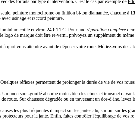
s, avec des forfaits par type d'intervention. C'est le cas par exemple de
Pdr
re seule, peinture monochrome ou finition bi-ton diamantée, chacune à
1
 avec usinage et raccord peinture.
en aluminium coûte environ 24 € TTC. Pour une
réparation complexe
dema
i le logo de marque doit être re-verni, prévoyez un supplément du même 
nt à quoi vous attendre avant de déposer votre roue. Méfiez-vous des atel
x. Quelques réflexes permettent de prolonger la durée de vie de vos roues
. Un pneu sous-gonflé absorbe moins bien les chocs et transmet davantage
s de route. Sur chaussée dégradée ou en traversant un dos-d'âne, levez le
causes les plus fréquentes d'impact sur les jantes alu, surtout sur les g
us protecteurs pour la jante. Enfin, faites contrôler l'équilibrage de vo