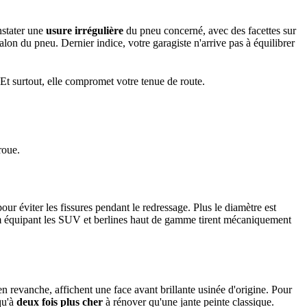
nstater une
usure irrégulière
du pneu concerné, avec des facettes sur
alon du pneu. Dernier indice, votre garagiste n'arrive pas à équilibrer
 Et surtout, elle compromet votre tenue de route.
roue.
ur éviter les fissures pendant le redressage. Plus le diamètre est
um équipant les SUV et berlines haut de gamme tirent mécaniquement
 en revanche, affichent une face avant brillante usinée d'origine. Pour
qu'à
deux fois plus cher
à rénover qu'une jante peinte classique.