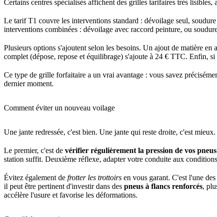
Certains centres spécialisés affichent des grilles tarifaires très lisible
Le tarif T1 couvre les interventions standard : dévoilage seul, soudu
interventions combinées : dévoilage avec raccord peinture, ou soudure
Plusieurs options s'ajoutent selon les besoins. Un ajout de matière 
complet (dépose, repose et équilibrage) s'ajoute à 24 € TTC. Enfin, s
Ce type de grille forfaitaire a un vrai avantage : vous savez préciséme
dernier moment.
Comment éviter un nouveau voilage
Une jante redressée, c'est bien. Une jante qui reste droite, c'est mieu
Le premier, c'est de
vérifier régulièrement la pression de vos pneus
station suffit. Deuxième réflexe, adapter votre conduite aux condition
Évitez également de
frotter les trottoirs
en vous garant. C'est l'une des 
il peut être pertinent d'investir dans des
pneus à flancs renforcés
, pl
accélère l'usure et favorise les déformations.