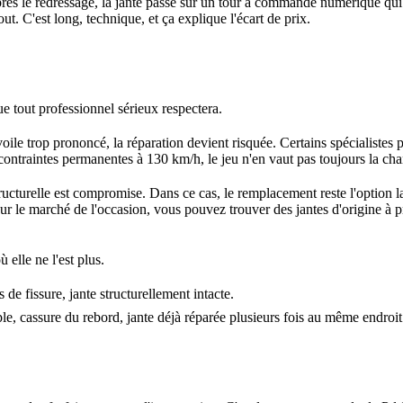
rès le redressage, la jante passe sur un tour à commande numérique qui v
tout. C'est long, technique, et ça explique l'écart de prix.
que tout professionnel sérieux respectera.
voile trop prononcé, la réparation devient risquée. Certains spécialistes
 contraintes permanentes à 130 km/h, le jeu n'en vaut pas toujours la cha
 structurelle est compromise. Dans ce cas, le remplacement reste l'optio
ur le marché de l'occasion, vous pouvez trouver des jantes d'origine à 
ù elle ne l'est plus.
 de fissure, jante structurellement intacte.
ple, cassure du rebord, jante déjà réparée plusieurs fois au même endroit