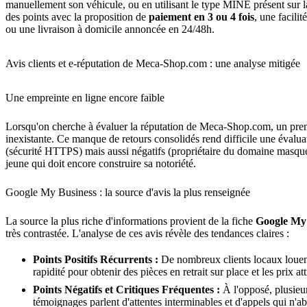
manuellement son véhicule, ou en utilisant le type MINE présent sur l
des points avec la proposition de
paiement en 3 ou 4 fois
, une facili
ou une livraison à domicile annoncée en 24/48h.
Avis clients et e-réputation de Meca-Shop.com : une analyse mitigée
Une empreinte en ligne encore faible
Lorsqu'on cherche à évaluer la réputation de Meca-Shop.com, un premie
inexistante. Ce manque de retours consolidés rend difficile une évaluat
(sécurité HTTPS) mais aussi négatifs (propriétaire du domaine masqu
jeune qui doit encore construire sa notoriété.
Google My Business : la source d'avis la plus renseignée
La source la plus riche d'informations provient de la fiche
Google My
très contrastée. L'analyse de ces avis révèle des tendances claires :
Points Positifs Récurrents :
De nombreux clients locaux louent l
rapidité pour obtenir des pièces en retrait sur place et les prix at
Points Négatifs et Critiques Fréquentes :
À l'opposé, plusieu
témoignages parlent d'attentes interminables et d'appels qui n'a