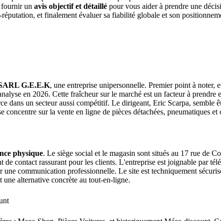
 fournir un
avis objectif et détaillé
pour vous aider à prendre une décisio
-réputation, et finalement évaluer sa fiabilité globale et son positionn
SARL G.E.E.K
, une entreprise unipersonnelle. Premier point à noter, et 
alyse en 2026. Cette fraîcheur sur le marché est un facteur à prendre e
 dans un secteur aussi compétitif. Le dirigeant, Eric Scarpa, semble êt
 se concentre sur la vente en ligne de pièces détachées, pneumatiques et 
nce physique
. Le siège social et le magasin sont situés au 17 rue de
de contact rassurant pour les clients. L'entreprise est joignable par tél
pour une communication professionnelle. Le site est techniquement séc
t une alternative concrète au tout-en-ligne.
unt