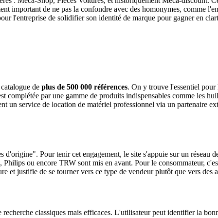
ières : Meca-Shop, Pièces Voitures, et historiquement Méca-discount. C
lement important de ne pas la confondre avec des homonymes, comme l'ent
pour l'entreprise de solidifier son identité de marque pour gagner en cla
 catalogue de
plus de 500 000 références
. On y trouve l'essentiel pour l
t complétée par une gamme de produits indispensables comme les huiles, 
nt un service de location de matériel professionnel via un partenaire ext
d'origine". Pour tenir cet engagement, le site s'appuie sur un réseau 
lips ou encore TRW sont mis en avant. Pour le consommateur, c'est la
ssure et justifie de se tourner vers ce type de vendeur plutôt que vers de
e recherche classiques mais efficaces. L'utilisateur peut identifier la bo