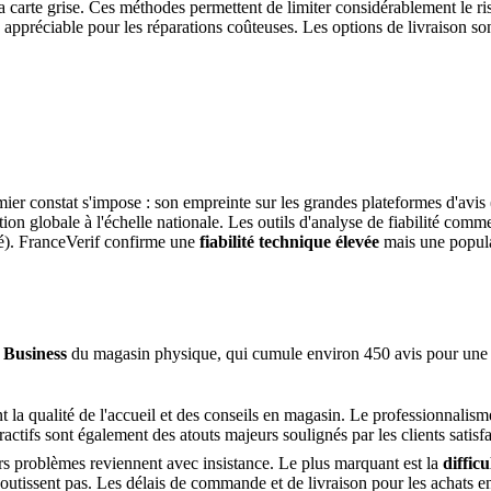
a carte grise. Ces méthodes permettent de limiter considérablement le 
té appréciable pour les réparations coûteuses. Les options de livraison so
r constat s'impose : son empreinte sur les grandes plateformes d'avis (
ion globale à l'échelle nationale. Les outils d'analyse de fiabilité com
é). FranceVerif confirme une
fiabilité technique élevée
mais une popular
 Business
du magasin physique, qui cumule environ 450 avis pour une n
a qualité de l'accueil et des conseils en magasin. Le professionnalisme,
tractifs sont également des atouts majeurs soulignés par les clients satisfa
rs problèmes reviennent avec insistance. Le plus marquant est la
diffic
boutissent pas. Les délais de commande et de livraison pour les achats en