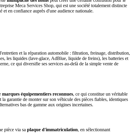
ette
multiplicité des noms
peut créer une certaine confusion pour le
reprise Meca Services Shop, qui est une société totalement distincte
rté et en confiance auprès d'une audience nationale.
'entretien et la réparation automobile : filtration, freinage, distribution,
les liquides (lave-glace, AdBlue, liquide de freins), les batteries et
erne, ce qui diversifie ses services au-delà de la simple vente de
de
marques équipementiers reconnues
, ce qui constitue un véritable
 garantie de monter sur son véhicule des pièces fiables, identiques
s alternatives bas de gamme aux origines incertaines.
nne pièce via sa
plaque d'immatriculation
, en sélectionnant