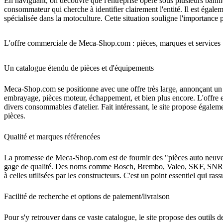
En naviguant, on découvre que l'entreprise opère sous plusieurs bann
consommateur qui cherche à identifier clairement l'entité. Il est éga
spécialisée dans la motoculture. Cette situation souligne l'importance 
L'offre commerciale de Meca-Shop.com : pièces, marques et services
Un catalogue étendu de pièces et d'équipements
Meca-Shop.com se positionne avec une offre très large, annonçant un
embrayage, pièces moteur, échappement, et bien plus encore. L'offre es
divers consommables d'atelier. Fait intéressant, le site propose égaleme
pièces.
Qualité et marques référencées
La promesse de Meca-Shop.com est de fournir des "pièces auto neuves 
gage de qualité. Des noms comme Bosch, Brembo, Valeo, SKF, SNR, Phi
à celles utilisées par les constructeurs. C'est un point essentiel qui ra
Facilité de recherche et options de paiement/livraison
Pour s'y retrouver dans ce vaste catalogue, le site propose des outils d