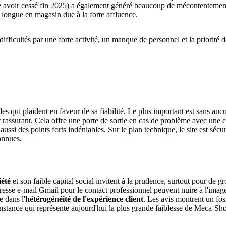
mble avoir cessé fin 2025) a également généré beaucoup de mécontentemen
s longue en magasin due à la forte affluence.
ifficultés par une forte activité, un manque de personnel et la priorité 
s qui plaident en faveur de sa fiabilité. Le plus important est sans auc
nt rassurant. Cela offre une porte de sortie en cas de problème avec une
aussi des points forts indéniables. Sur le plan technique, le site est séc
onnues.
iété
et son faible capital social invitent à la prudence, surtout pour 
adresse e-mail Gmail pour le contact professionnel peuvent nuire à l'imag
e dans l'
hétérogénéité de l'expérience client
. Les avis montrent un foss
onstance qui représente aujourd'hui la plus grande faiblesse de Meca-S