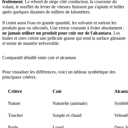
frottement
. Le rebord de siège côté conducteur, la couronne du
volant, le soufflet du levier de vitesses finissent par s'aplatir et briller
après quelques dizaines de milliers de kilomètres.
Il craint aussi l'eau en grande quantité, les solvants et surtout les
produits gras ou siliconés. Une erreur courante à éviter absolument :
ne jamais utiliser un produit pour cuir sur de l'alcantara
. Les
huiles et cires créent une pellicule grasse qui rend la surface glissante
et ternie de manière irréversible.
Comparatif détaillé entre cuir et alcantara
Pour visualiser les différences, voici un tableau synthétique des
principaux critères.
Critère
Cuir
Alcant
Nature
Naturelle (animale)
Synthét
Toucher
Souple et chaud
Velouté
Poids
Lourd
Deux fo