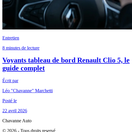
Entretien
8 minutes de lecture
Voyants tableau de bord Renault Clio 5, le
guide complet
Écrit par
Léo "Chavanne" Marchetti
Posté le
22 avril 2026
Chavanne Auto
© 2026 - Tous droits reservé