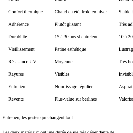
Confort thermique
Chaud en été, froid en hiver
Stable 
Adhérence
Plutôt glissant
Très ad
Durabilité
15 à 30 ans si entretenu
10 à 20
Vieillissement
Patine esthétique
Lustrag
Résistance UV
Moyenne
Très b
Rayures
Visibles
Invisibl
Entretien
Nourrissage régulier
Aspirat
Revente
Plus-value sur berlines
Valoris
Entretien, les gestes qui changent tout
Les deux matériaux ont une durée de vie très dépendante de