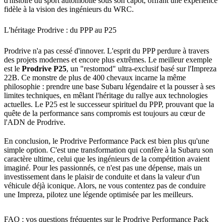
d'histoire du sport automobile sous son capot, offrant une expérience
fidèle à la vision des ingénieurs du WRC.
L'héritage Prodrive : du PPP au P25
Prodrive n'a pas cessé d'innover. L'esprit du PPP perdure à travers
des projets modernes et encore plus extrêmes. Le meilleur exemple
est le
Prodrive P25
, un "restomod" ultra-exclusif basé sur l'Impreza
22B. Ce monstre de plus de 400 chevaux incarne la même
philosophie : prendre une base Subaru légendaire et la pousser à ses
limites techniques, en mêlant l'héritage du rallye aux technologies
actuelles. Le P25 est le successeur spirituel du PPP, prouvant que la
quête de la performance sans compromis est toujours au cœur de
l'ADN de Prodrive.
En conclusion, le Prodrive Performance Pack est bien plus qu'une
simple option. C'est une transformation qui confère à la Subaru son
caractère ultime, celui que les ingénieurs de la compétition avaient
imaginé. Pour les passionnés, ce n'est pas une dépense, mais un
investissement dans le plaisir de conduite et dans la valeur d'un
véhicule déjà iconique. Alors, ne vous contentez pas de conduire
une Impreza, pilotez une légende optimisée par les meilleurs.
FAQ : vos questions fréquentes sur le Prodrive Performance Pack