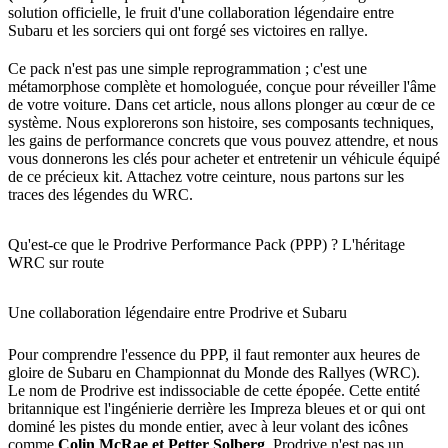
solution officielle, le fruit d'une collaboration légendaire entre
Subaru et les sorciers qui ont forgé ses victoires en rallye.
Ce pack n'est pas une simple reprogrammation ; c'est une
métamorphose complète et homologuée, conçue pour réveiller l'âme
de votre voiture. Dans cet article, nous allons plonger au cœur de ce
système. Nous explorerons son histoire, ses composants techniques,
les gains de performance concrets que vous pouvez attendre, et nous
vous donnerons les clés pour acheter et entretenir un véhicule équipé
de ce précieux kit. Attachez votre ceinture, nous partons sur les
traces des légendes du WRC.
Qu'est-ce que le Prodrive Performance Pack (PPP) ? L'héritage
WRC sur route
Une collaboration légendaire entre Prodrive et Subaru
Pour comprendre l'essence du PPP, il faut remonter aux heures de
gloire de Subaru en Championnat du Monde des Rallyes (WRC).
Le nom de Prodrive est indissociable de cette épopée. Cette entité
britannique est l'ingénierie derrière les Impreza bleues et or qui ont
dominé les pistes du monde entier, avec à leur volant des icônes
comme
Colin McRae et Petter Solberg
. Prodrive n'est pas un