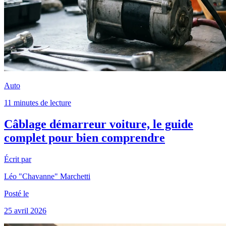
Auto
11 minutes de lecture
Câblage démarreur voiture, le guide
complet pour bien comprendre
Écrit par
Léo "Chavanne" Marchetti
Posté le
25 avril 2026