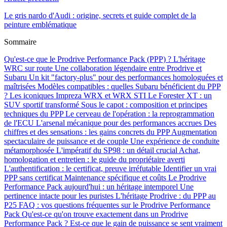
Le gris nardo d'Audi : origine, secrets et guide complet de la
peinture emblématique
Sommaire
Qu'est-ce que le Prodrive Performance Pack (PPP) ? L'héritage
WRC sur route
Une collaboration légendaire entre Prodrive et
Subaru
Un kit "factory-plus" pour des performances homologuées et
maîtrisées
Modèles compatibles : quelles Subaru bénéficient du PPP
?
Les iconiques Impreza WRX et WRX STI
Le Forester XT : un
SUV sportif transformé
Sous le capot : composition et principes
techniques du PPP
Le cerveau de l'opération : la reprogrammation
de l'ECU
L'arsenal mécanique pour des performances accrues
Des
chiffres et des sensations : les gains concrets du PPP
Augmentation
spectaculaire de puissance et de couple
Une expérience de conduite
métamorphosée
L'impératif du SP98 : un détail crucial
Achat,
homologation et entretien : le guide du propriétaire averti
L'authentification : le certificat, preuve irréfutable
Identifier un vrai
PPP sans certificat
Maintenance spécifique et coûts
Le Prodrive
Performance Pack aujourd'hui : un héritage intemporel
Une
pertinence intacte pour les puristes
L'héritage Prodrive : du PPP au
P25
FAQ : vos questions fréquentes sur le Prodrive Performance
Pack
Qu'est-ce qu'on trouve exactement dans un Prodrive
Performance Pack ?
Est-ce que le gain de puissance se sent vraiment