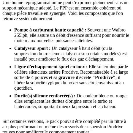
Une bonne reprogrammation ne peut s'exprimer pleinement sans un
support mécanique adapté. Le PPP est un ensemble cohérent où
chaque pièce travaille en synergie. Voici les composants que l'on
retrouve systématiquement :
Pompe à carburant haute capacité :
Souvent une Walbro
255lph, elle assure un débit d'essence suffisant pour nourrir le
moteur aux nouvelles puissances atteintes.
Catalyseur sport :
Un catalyseur à haut débit (ou la
suppression du troisième catalyseur sur certains modèles) est
installé pour améliorer le flux des gaz d'échappement.
Ligne d'échappement sport en inox :
Elle se termine par le
célèbre silencieux arrière Prodrive. Reconnaissable à sa large
sortie de 4 pouces et sa
gravure discrète "Prodrive"
, il
libère la sonorité typique du boxer sans être envahissant au
quotidien.
Durite(s) silicone renforcée(s) :
De couleur bleue ou rouge,
elles remplacent les durites d'origine entre le turbo et
l'intercooler, supportant mieux la pression et la chaleur.
Sur certaines versions, le pack pouvait être complété par un filtre à
air plus performant ou même des ressorts de suspension Prodrive
rouges pour améliorer le comportement routier.