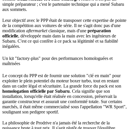
simple préparateur ; c'est le partenaire technique qui a mené Subaru
aux sommets.
Leur objectif avec le PPP était de transposer cette expertise de pointe
de la compétition aux voitures de série. Il ne s'agit donc pas d'une
modification
aftermarket
classique, mais d'une
préparation
officielle
, développée main dans la main avec les ingénieurs de
Subaru. C'est ce qui confère à ce pack sa légitimité et sa fiabilité
inégalées.
Un kit "factory-plus" pour des performances homologuées et
maîtrisées
Le concept du PPP est de fournir une solution "clé en main" pour
exploiter le plein potentiel du moteur boxer turbo, tout en restant
dans un cadre légal et sécuritaire. La grande force du pack est son
homologation officielle par Subaru
. Cela signifie que son
installation, lorsqu'elle était réalisée en concession, préservait la
garantie constructeur et assurait une conformité totale. Sur certains
marchés, il était même commercialisé sous l'appellation "WR Sport",
soulignant son pedigree sportif.
La philosophie de Prodrive n'a jamais été la recherche de la
puissance brute à tout prix. Il s'agit plutôt de trouver l'équilibre