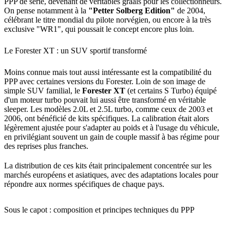
PPP de série, devenant de véritables graals pour les collectionneurs.
On pense notamment à la
"Petter Solberg Edition"
de 2004,
célébrant le titre mondial du pilote norvégien, ou encore à la très
exclusive "WR1", qui poussait le concept encore plus loin.
Le Forester XT : un SUV sportif transformé
Moins connue mais tout aussi intéressante est la compatibilité du
PPP avec certaines versions du Forester. Loin de son image de
simple SUV familial, le
Forester XT
(et certains S Turbo) équipé
d'un moteur turbo pouvait lui aussi être transformé en véritable
sleeper. Les modèles 2.0L et 2.5L turbo, comme ceux de 2003 et
2006, ont bénéficié de kits spécifiques. La calibration était alors
légèrement ajustée pour s'adapter au poids et à l'usage du véhicule,
en privilégiant souvent un gain de couple massif à bas régime pour
des reprises plus franches.
La distribution de ces kits était principalement concentrée sur les
marchés européens et asiatiques, avec des adaptations locales pour
répondre aux normes spécifiques de chaque pays.
Sous le capot : composition et principes techniques du PPP