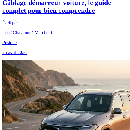
Câblage démarreur voiture, le guide
complet pour bien comprendre
Écrit par
Léo "Chavanne" Marchetti
Posté le
25 avril 2026