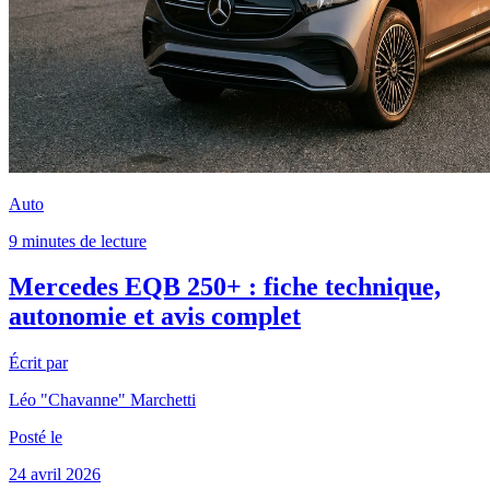
Auto
9 minutes de lecture
Mercedes EQB 250+ : fiche technique,
autonomie et avis complet
Écrit par
Léo "Chavanne" Marchetti
Posté le
24 avril 2026