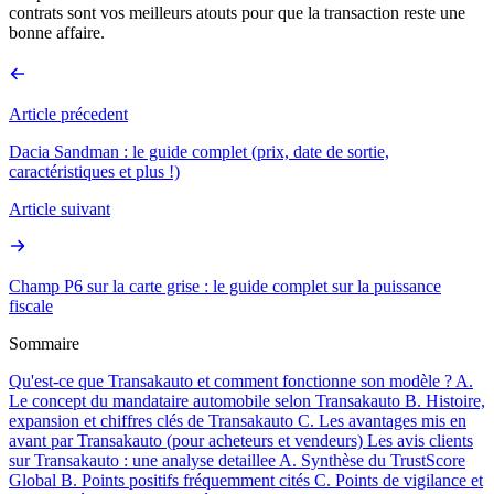
contrats sont vos meilleurs atouts pour que la transaction reste une
bonne affaire.
Article précedent
Dacia Sandman : le guide complet (prix, date de sortie,
caractéristiques et plus !)
Article suivant
Champ P6 sur la carte grise : le guide complet sur la puissance
fiscale
Sommaire
Qu'est-ce que Transakauto et comment fonctionne son modèle ?
A.
Le concept du mandataire automobile selon Transakauto
B. Histoire,
expansion et chiffres clés de Transakauto
C. Les avantages mis en
avant par Transakauto (pour acheteurs et vendeurs)
Les avis clients
sur Transakauto : une analyse detaillee
A. Synthèse du TrustScore
Global
B. Points positifs fréquemment cités
C. Points de vigilance et