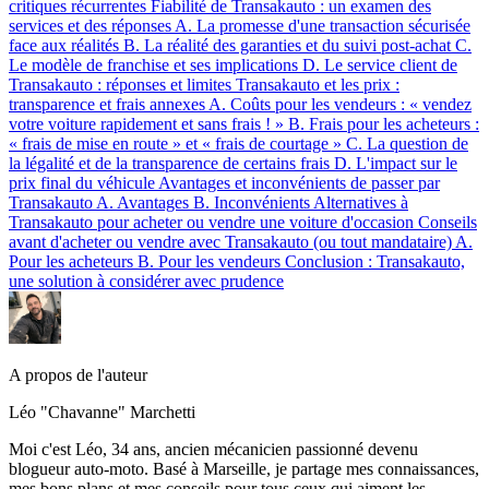
critiques récurrentes
Fiabilité de Transakauto : un examen des
services et des réponses
A. La promesse d'une transaction sécurisée
face aux réalités
B. La réalité des garanties et du suivi post-achat
C.
Le modèle de franchise et ses implications
D. Le service client de
Transakauto : réponses et limites
Transakauto et les prix :
transparence et frais annexes
A. Coûts pour les vendeurs : « vendez
votre voiture rapidement et sans frais ! »
B. Frais pour les acheteurs :
« frais de mise en route » et « frais de courtage »
C. La question de
la légalité et de la transparence de certains frais
D. L'impact sur le
prix final du véhicule
Avantages et inconvénients de passer par
Transakauto
A. Avantages
B. Inconvénients
Alternatives à
Transakauto pour acheter ou vendre une voiture d'occasion
Conseils
avant d'acheter ou vendre avec Transakauto (ou tout mandataire)
A.
Pour les acheteurs
B. Pour les vendeurs
Conclusion : Transakauto,
une solution à considérer avec prudence
A propos de l'auteur
Léo "Chavanne" Marchetti
Moi c'est Léo, 34 ans, ancien mécanicien passionné devenu
blogueur auto-moto. Basé à Marseille, je partage mes connaissances,
mes bons plans et mes conseils pour tous ceux qui aiment les