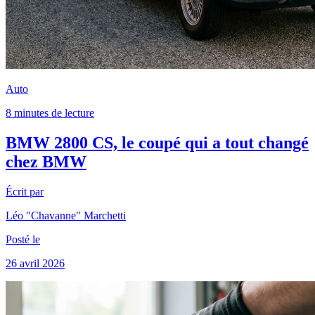
Auto
8 minutes de lecture
BMW 2800 CS, le coupé qui a tout changé
chez BMW
Écrit par
Léo "Chavanne" Marchetti
Posté le
26 avril 2026