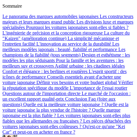
Sommaire
Le panorama des marques automobiles japonaises
Les constructeurs
majeurs et leurs marques grand public
Les divisions luxe et marques
spécialisées
Pourquoi les voitures japonaises sont-elles si fiables ?
L'ingénierie de précision et la conception rigoureuse
La culture du
"Kaizen" (amélioration continue)
La simplicité mécanique et
l'entretien facilité
L'innovation au service de la durabilité
Les
meilleurs modèles japonais : beauté, fiabilité et performance
Les
champions de la fiabilité (tous segments)
Design et esthétisme : les
modèles les plus séduisants
Pour la famille et les aventures : les
meilleurs suv et crossovers
Agilité urbaine : les citadines idéales
Confort et élégance : les berlines et routières
L'esprit sportif : des
icônes de performance
Conseils essentiels avant d'acheter une
voiture japonaise
Définir vos besoins et votre budget global
Vérifier
la réputation spécifique du modèle
L'importance de l'essai routier
Questions autour de l'importation directe
Le marché de l'occasion :
un excellent rapport qualité-prix
Conclusion
Faq (foire aux
questions)
Quelle est la meilleure voiture japonaise ?
Quelle est la
voiture japonaise la plus vendue de l'histoire ?
Quelle marque
japonaise est la plus fiable ?
Les voitures japonaises sont-elles plus
fiables que les allemandes ou françaises ?
Les pièces détachées des
voitures japonaises sont-elles coûteuses ?
Qu'est-ce qu'une "Kei
Car" et peut-on en acheter en france ?