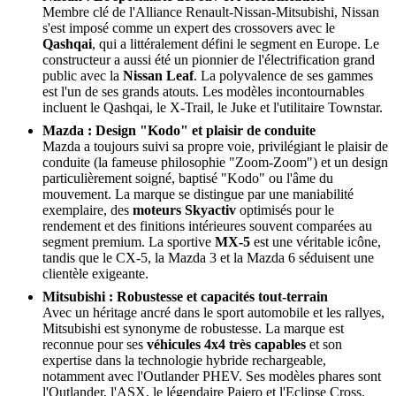
Membre clé de l'Alliance Renault-Nissan-Mitsubishi, Nissan
s'est imposé comme un expert des crossovers avec le
Qashqai
, qui a littéralement défini le segment en Europe. Le
constructeur a aussi été un pionnier de l'électrification grand
public avec la
Nissan Leaf
. La polyvalence de ses gammes
est l'un de ses grands atouts. Les modèles incontournables
incluent le Qashqai, le X-Trail, le Juke et l'utilitaire Townstar.
Mazda : Design "Kodo" et plaisir de conduite
Mazda a toujours suivi sa propre voie, privilégiant le plaisir de
conduite (la fameuse philosophie "Zoom-Zoom") et un design
particulièrement soigné, baptisé "Kodo" ou l'âme du
mouvement. La marque se distingue par une maniabilité
exemplaire, des
moteurs Skyactiv
optimisés pour le
rendement et des finitions intérieures souvent comparées au
segment premium. La sportive
MX-5
est une véritable icône,
tandis que le CX-5, la Mazda 3 et la Mazda 6 séduisent une
clientèle exigeante.
Mitsubishi : Robustesse et capacités tout-terrain
Avec un héritage ancré dans le sport automobile et les rallyes,
Mitsubishi est synonyme de robustesse. La marque est
reconnue pour ses
véhicules 4x4 très capables
et son
expertise dans la technologie hybride rechargeable,
notamment avec l'Outlander PHEV. Ses modèles phares sont
l'Outlander, l'ASX, le légendaire Pajero et l'Eclipse Cross.