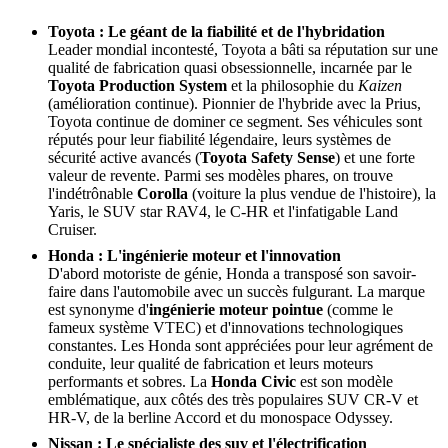
Toyota : Le géant de la fiabilité et de l'hybridation
Leader mondial incontesté, Toyota a bâti sa réputation sur une
qualité de fabrication quasi obsessionnelle, incarnée par le
Toyota Production System
et la philosophie du
Kaizen
(amélioration continue). Pionnier de l'hybride avec la Prius,
Toyota continue de dominer ce segment. Ses véhicules sont
réputés pour leur fiabilité légendaire, leurs systèmes de
sécurité active avancés (
Toyota Safety Sense
) et une forte
valeur de revente. Parmi ses modèles phares, on trouve
l'indétrônable
Corolla
(voiture la plus vendue de l'histoire), la
Yaris, le SUV star RAV4, le C-HR et l'infatigable Land
Cruiser.
Honda : L'ingénierie moteur et l'innovation
D'abord motoriste de génie, Honda a transposé son savoir-
faire dans l'automobile avec un succès fulgurant. La marque
est synonyme d'
ingénierie moteur pointue
(comme le
fameux système VTEC) et d'innovations technologiques
constantes. Les Honda sont appréciées pour leur agrément de
conduite, leur qualité de fabrication et leurs moteurs
performants et sobres. La
Honda Civic
est son modèle
emblématique, aux côtés des très populaires SUV CR-V et
HR-V, de la berline Accord et du monospace Odyssey.
Nissan : Le spécialiste des suv et l'électrification