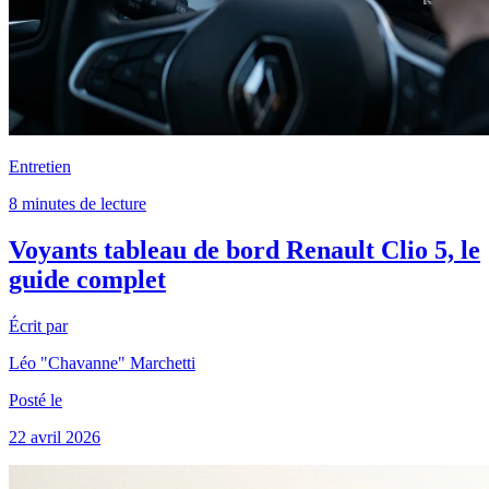
Entretien
8 minutes de lecture
Voyants tableau de bord Renault Clio 5, le
guide complet
Écrit par
Léo "Chavanne" Marchetti
Posté le
22 avril 2026