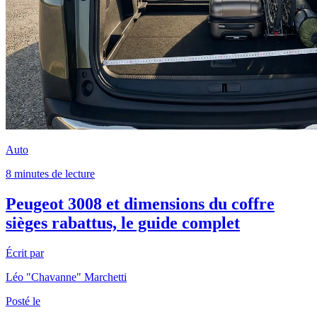
Auto
8 minutes de lecture
Peugeot 3008 et dimensions du coffre
sièges rabattus, le guide complet
Écrit par
Léo "Chavanne" Marchetti
Posté le