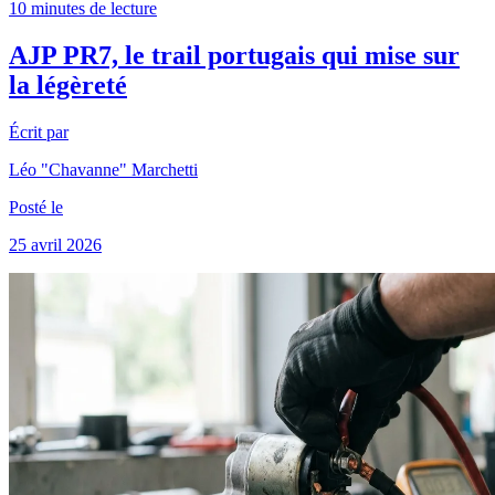
10 minutes de lecture
AJP PR7, le trail portugais qui mise sur
la légèreté
Écrit par
Léo "Chavanne" Marchetti
Posté le
25 avril 2026