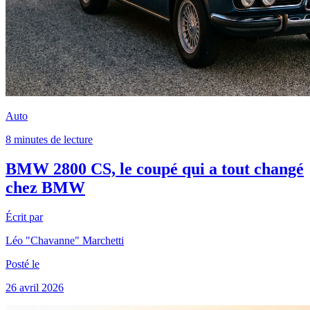
Auto
8 minutes de lecture
BMW 2800 CS, le coupé qui a tout changé
chez BMW
Écrit par
Léo "Chavanne" Marchetti
Posté le
26 avril 2026