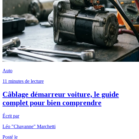
Auto
11 minutes de lecture
Câblage démarreur voiture, le guide
complet pour bien comprendre
Écrit par
Léo "Chavanne" Marchetti
Posté le