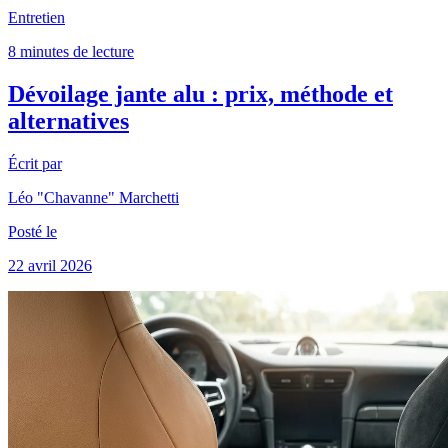
Entretien
8 minutes de lecture
Dévoilage jante alu : prix, méthode et
alternatives
Écrit par
Léo "Chavanne" Marchetti
Posté le
22 avril 2026