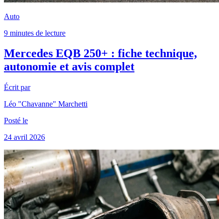
Auto
9 minutes de lecture
Mercedes EQB 250+ : fiche technique,
autonomie et avis complet
Écrit par
Léo "Chavanne" Marchetti
Posté le
24 avril 2026