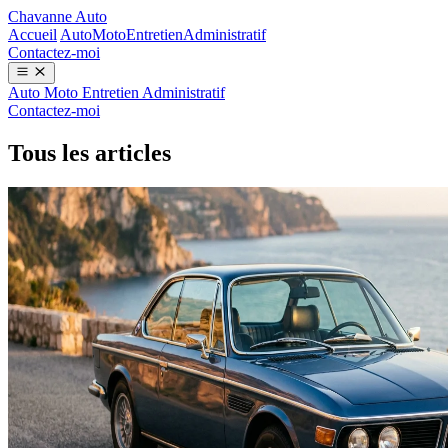
Chavanne Auto
Accueil
Auto
Moto
Entretien
Administratif
Contactez-moi
Auto
Moto
Entretien
Administratif
Contactez-moi
Tous les articles